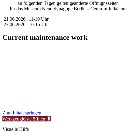
an folgenden Tagen gelten geänderte Öffnugnszeiten
für das Museum Neue Synagoge Berlin – Centrum Judaicum
21.06.2026 | 11-19 Uhr
23.06.2026 | 10-15 Uhr
Current maintenance work
Dear visitors,
We are currently conducting scheduled maintenance on our website
to improve our services for you.
During this time, availability or functionality of certain areas may be
temporarily limited.
We thank you for your understanding.
New Synagogue Berlin Foundation – Centrum Judaicum
Zum Inhalt springen
Werkzeugleiste öffnen
Visuelle Hilfe