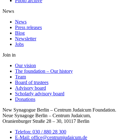
Photo archive
News
News
Press releases
Blog
Newsletter
Jobs
Join in
Our vision
The foundation – Our history
Team
Board of trustees
Advisory board
Scholarly advisory board
Donations
New Synagogue Berlin – Centrum Judaicum Foundation.
Neue Synagoge Berlin – Centrum Judaicum,
Oranienburger Straße 28 – 30, 10117 Berlin
Telefon: 030 / 880 28 300
E-Mail: office@centrumjudaicum.de