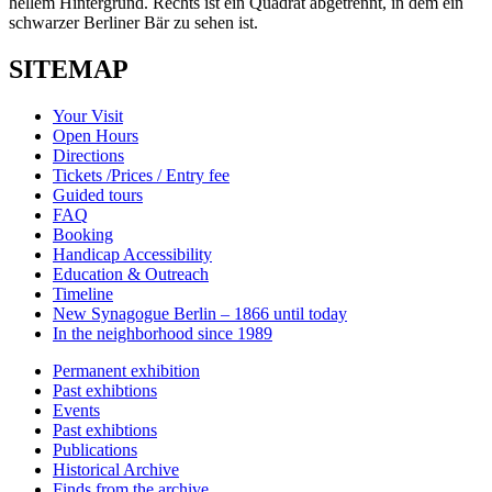
SITEMAP
Your Visit
Open Hours
Directions
Tickets /Prices / Entry fee
Guided tours
FAQ
Booking
Handicap Accessibility
Education & Outreach
Timeline
New Synagogue Berlin – 1866 until today
In the neighborhood since 1989
Permanent exhibition
Past exhibtions
Events
Past exhibtions
Publications
Historical Archive
Finds from the archive