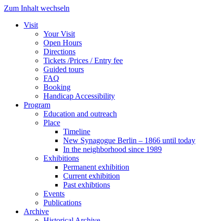
Zum Inhalt wechseln
Visit
Your Visit
Open Hours
Directions
Tickets /Prices / Entry fee
Guided tours
FAQ
Booking
Handicap Accessibility
Program
Education and outreach
Place
Timeline
New Synagogue Berlin – 1866 until today
In the neighborhood since 1989
Exhibitions
Permanent exhibition
Current exhibition
Past exhibtions
Events
Publications
Archive
Historical Archive