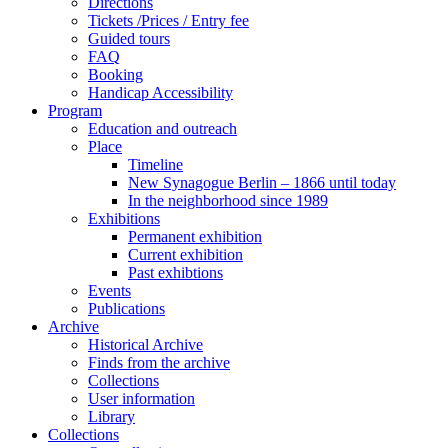
Directions
Tickets /Prices / Entry fee
Guided tours
FAQ
Booking
Handicap Accessibility
Program
Education and outreach
Place
Timeline
New Synagogue Berlin – 1866 until today
In the neighborhood since 1989
Exhibitions
Permanent exhibition
Current exhibition
Past exhibtions
Events
Publications
Archive
Historical Archive
Finds from the archive
Collections
User information
Library
Collections