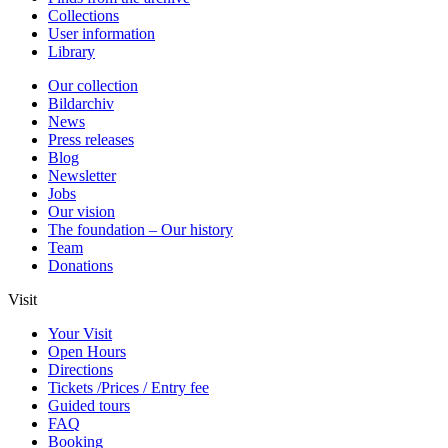
Collections
User information
Library
Our collection
Bildarchiv
News
Press releases
Blog
Newsletter
Jobs
Our vision
The foundation – Our history
Team
Donations
Visit
Your Visit
Open Hours
Directions
Tickets /Prices / Entry fee
Guided tours
FAQ
Booking