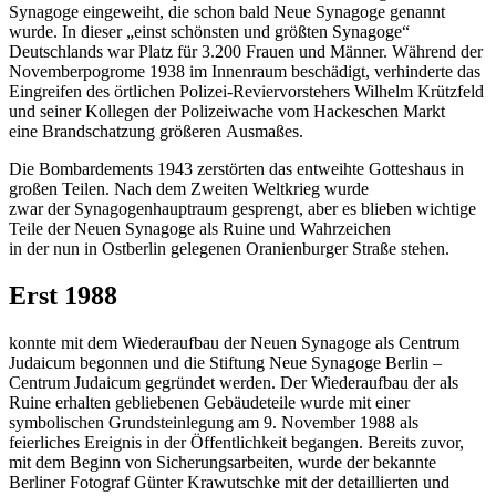
Synagoge eingeweiht, die schon bald Neue Synagoge
genannt
wurde. In dieser „einst schönsten und größten Synagoge“
Deutschlands war Platz für 3.200 Frauen und
Männer. Während der
Novemberpogrome 1938 im Innenraum beschädigt, verhinderte das
Eingreifen des örtlichen Polizei-Reviervorstehers
Wilhelm Krützfeld
und seiner Kollegen der Polizeiwache vom Hackeschen Markt
eine
Brandschatzung größeren
Ausmaßes.
Die Bombardements 1943 zerstörten das entweihte Gotteshaus in
großen Teilen. Nach dem Zweiten Weltkrieg wurde
zwar der Synagogenhauptraum gesprengt, aber es blieben wichtige
Teile der Neuen Synagoge als Ruine und Wahrzeichen
in der nun in Ostberlin gelegenen Oranienburger Straße stehen.
Erst 1988
konnte mit dem Wiederaufbau der Neuen Synagoge als Centrum
Judaicum begonnen und die Stiftung Neue Synagoge Berlin –
Centrum Judaicum gegründet werden. Der Wiederaufbau der als
Ruine erhalten gebliebenen Gebäudeteile wurde mit einer
symbolischen Grundsteinlegung am 9. November 1988 als
feierliches Ereignis in der Öffentlichkeit begangen. Bereits zuvor,
mit dem Beginn von Sicherungsarbeiten, wurde der bekannte
Berliner Fotograf Günter Krawutschke mit der detaillierten und