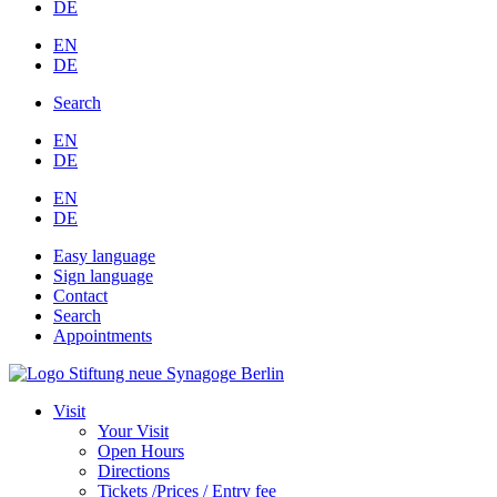
DE
EN
DE
Search
EN
DE
EN
DE
Easy language
Sign language
Contact
Search
Appointments
Visit
Your Visit
Open Hours
Directions
Tickets /Prices / Entry fee