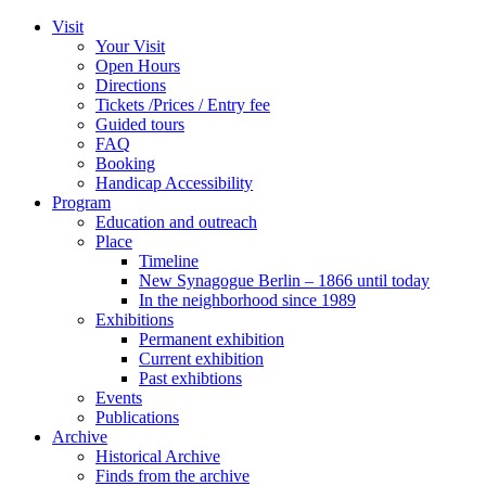
Zum
Visit
Inhalt
Your Visit
wechseln
Open Hours
Directions
Tickets /Prices / Entry fee
Guided tours
FAQ
Booking
Handicap Accessibility
Program
Education and outreach
Place
Timeline
New Synagogue Berlin – 1866 until today
In the neighborhood since 1989
Exhibitions
Permanent exhibition
Current exhibition
Past exhibtions
Events
Publications
Archive
Historical Archive
Finds from the archive