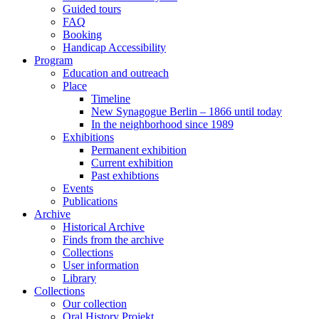
Guided tours
FAQ
Booking
Handicap Accessibility
Program
Education and outreach
Place
Timeline
New Synagogue Berlin – 1866 until today
In the neighborhood since 1989
Exhibitions
Permanent exhibition
Current exhibition
Past exhibtions
Events
Publications
Archive
Historical Archive
Finds from the archive
Collections
User information
Library
Collections
Our collection
Oral History Projekt