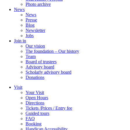
Photo archive
News
News
Presse
Blog
Newsletter
Jobs
Join in
Our vision
The foundation – Our history
Team
Board of trustees
Advisory board
Scholarly advisory board
Donations
Visit
Your Visit
Open Hours
Directions
Tickets /Prices / Entry fee
Guided tours
FAQ
Booking
Handicap Accessibility