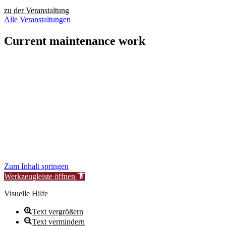
zu der Veranstaltung
Alle Veranstaltungen
Current maintenance work
Dear visitors,
We are currently conducting scheduled maintenance on our website
to improve our services for you.
During this time, availability or functionality of certain areas may be
temporarily limited.
We thank you for your understanding.
New Synagogue Berlin Foundation – Centrum Judaicum
Zum Inhalt springen
Werkzeugleiste öffnen
Visuelle Hilfe
Text vergrößern
Text vermindern