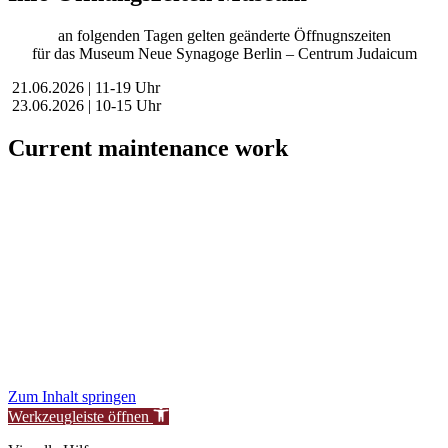
an folgenden Tagen gelten geänderte Öffnugnszeiten
für das Museum Neue Synagoge Berlin – Centrum Judaicum
21.06.2026 | 11-19 Uhr
23.06.2026 | 10-15 Uhr
Current maintenance work
Dear visitors,
We are currently conducting scheduled maintenance on our website
to improve our services for you.
During this time, availability or functionality of certain areas may be
temporarily limited.
We thank you for your understanding.
New Synagogue Berlin Foundation – Centrum Judaicum
Zum Inhalt springen
Werkzeugleiste öffnen