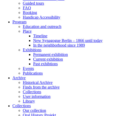
Guided tours
FAQ
Booking
Handicap Accessibility
Program
Education and outreach
Place
Timeline
New Synagogue Berlin – 1866 until today
In the neighborhood since 1989
Exhibitions
Permanent exhibition
Current exhibition
Past exhibtions
Events
Publications
Archive
Historical Archive
Finds from the archive
Collections
User information
Library
Collections
Our collection
Oral History Projekt