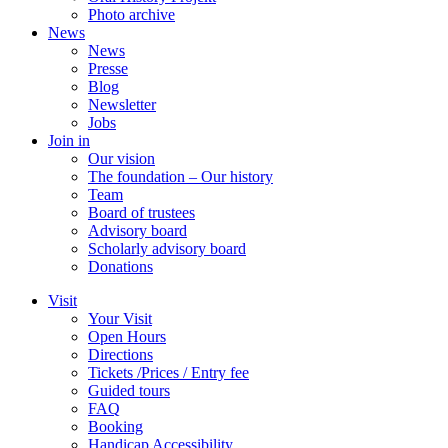
Photo archive
News
News
Presse
Blog
Newsletter
Jobs
Join in
Our vision
The foundation – Our history
Team
Board of trustees
Advisory board
Scholarly advisory board
Donations
Visit
Your Visit
Open Hours
Directions
Tickets /Prices / Entry fee
Guided tours
FAQ
Booking
Handicap Accessibility