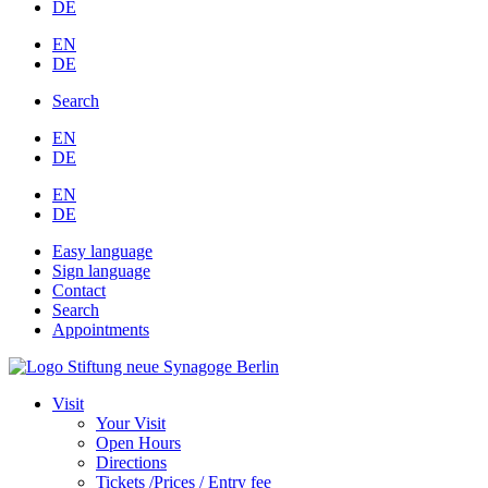
DE
EN
DE
Search
EN
DE
EN
DE
Easy language
Sign language
Contact
Search
Appointments
Visit
Your Visit
Open Hours
Directions
Tickets /Prices / Entry fee