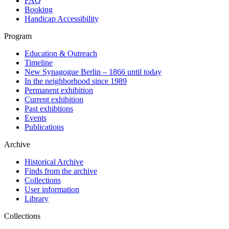
FAQ
Booking
Handicap Accessibility
Program
Education & Outreach
Timeline
New Synagogue Berlin – 1866 until today
In the neighborhood since 1989
Permanent exhibition
Current exhibition
Past exhibtions
Events
Publications
Archive
Historical Archive
Finds from the archive
Collections
User information
Library
Collections