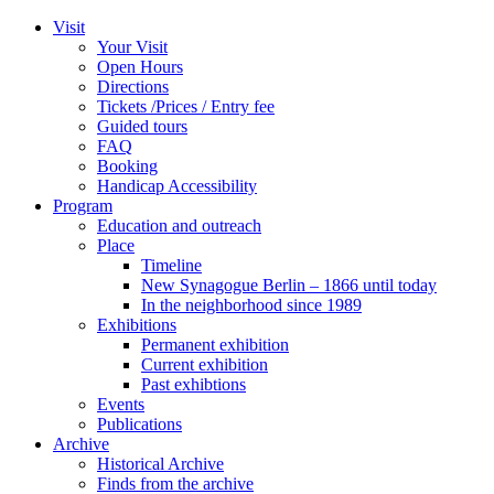
Zum
Visit
Inhalt
Your Visit
wechseln
Open Hours
Directions
Tickets /Prices / Entry fee
Guided tours
FAQ
Booking
Handicap Accessibility
Program
Education and outreach
Place
Timeline
New Synagogue Berlin – 1866 until today
In the neighborhood since 1989
Exhibitions
Permanent exhibition
Current exhibition
Past exhibtions
Events
Publications
Archive
Historical Archive
Finds from the archive