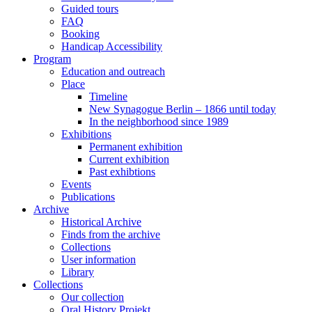
Guided tours
FAQ
Booking
Handicap Accessibility
Program
Education and outreach
Place
Timeline
New Synagogue Berlin – 1866 until today
In the neighborhood since 1989
Exhibitions
Permanent exhibition
Current exhibition
Past exhibtions
Events
Publications
Archive
Historical Archive
Finds from the archive
Collections
User information
Library
Collections
Our collection
Oral History Projekt