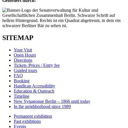
Gefördert durch:
SITEMAP
Your Visit
Open Hours
Directions
Tickets /Prices / Entry fee
Guided tours
FAQ
Booking
Handicap Accessibility
Education & Outreach
Timeline
New Synagogue Berlin – 1866 until today
In the neighborhood since 1989
Permanent exhibition
Past exhibtions
Events