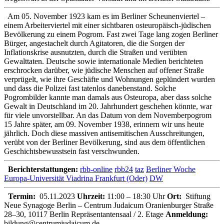
Am 05. November 1923 kam es im Berliner Scheunenviertel –
einem Arbeiterviertel mit einer sichtbaren osteuropäisch-jüdischen
Bevölkerung zu einem Pogrom. Fast zwei Tage lang zogen Berliner
Bürger, angestachelt durch Agitatoren, die die Sorgen der
Inflationskrise ausnutzten, durch die Straßen und verübten
Gewalttaten. Deutsche sowie internationale Medien berichteten
erschrocken darüber, wie jüdische Menschen auf offener Straße
verprügelt, wie ihre Geschäfte und Wohnungen geplündert wurden
und dass die Polizei fast tatenlos danebenstand. Solche
Pogrombilder kannte man damals aus Osteuropa, aber dass solche
Gewalt in Deutschland im 20. Jahrhundert geschehen könnte, war
für viele unvorstellbar. An das Datum von dem Novemberpogrom
15 Jahre später, am 09. November 1938, erinnern wir uns heute
jährlich. Doch diese massiven antisemitischen Ausschreitungen,
verübt von der Berliner Bevölkerung, sind aus dem öffentlichen
Geschichtsbewusstsein fast verschwunden.
Berichterstattungen:
rbb-online
rbb24
taz
Berliner Woche
Europa-Universität Viadrina Frankfurt (Oder)
DW
Termin:
05.11.2023
Uhrzeit:
11:00 – 18:30 Uhr
Ort:
Stiftung
Neue Synagoge Berlin – Centrum Judaicum Oranienburger Straße
28–30, 10117 Berlin Repräsentantensaal / 2. Etage
Anmeldung:
bildung@centrumjudaicum.de