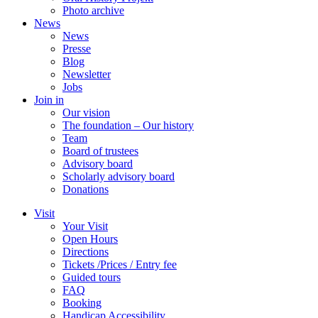
Photo archive
News
News
Presse
Blog
Newsletter
Jobs
Join in
Our vision
The foundation – Our history
Team
Board of trustees
Advisory board
Scholarly advisory board
Donations
Visit
Your Visit
Open Hours
Directions
Tickets /Prices / Entry fee
Guided tours
FAQ
Booking
Handicap Accessibility