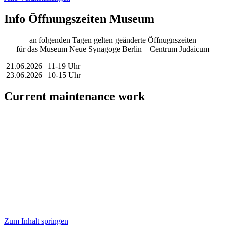
Info Öffnungszeiten Museum
an folgenden Tagen gelten geänderte Öffnugnszeiten
für das Museum Neue Synagoge Berlin – Centrum Judaicum
21.06.2026 | 11-19 Uhr
23.06.2026 | 10-15 Uhr
Current maintenance work
Dear visitors,
We are currently conducting scheduled maintenance on our website
to improve our services for you.
During this time, availability or functionality of certain areas may be
temporarily limited.
We thank you for your understanding.
New Synagogue Berlin Foundation – Centrum Judaicum
Zum Inhalt springen