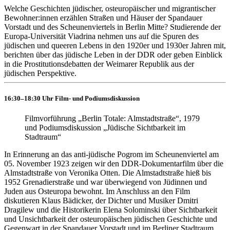
Welche Geschichten jüdischer, osteuropäischer und migrantischer
Bewohner:innen erzählen Straßen und Häuser der Spandauer
Vorstadt und des Scheunenviertels in Berlin Mitte? Studierende der
Europa-Universität Viadrina nehmen uns auf die Spuren des
jüdischen und queeren Lebens in den 1920er und 1930er Jahren mit,
berichten über das jüdische Leben in der DDR oder geben Einblick
in die Prostitutionsdebatten der Weimarer Republik aus der
jüdischen Perspektive.
16:30–18:30 Uhr Film- und Podiumsdiskussion
Filmvorführung „Berlin Totale: Almstadtstraße“, 1979
und Podiumsdiskussion „Jüdische Sichtbarkeit im
Stadtraum“
In Erinnerung an das anti-jüdische Pogrom im Scheunenviertel am
05. November 1923 zeigen wir den DDR-Dokumentarfilm über die
Almstadtstraße von Veronika Otten. Die Almstadtstraße hieß bis
1952 Grenadierstraße und war überwiegend von Jüdinnen und
Juden aus Osteuropa bewohnt. Im Anschluss an den Film
diskutieren Klaus Bädicker, der Dichter und Musiker Dmitri
Dragilew und die Historikerin Elena Solominski über Sichtbarkeit
und Unsichtbarkeit der osteuropäischen jüdischen Geschichte und
Gegenwart in der Spandauer Vorstadt und im Berliner Stadtraum.