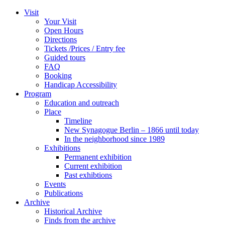
Zum
Visit
Inhalt
Your Visit
wechseln
Open Hours
Directions
Tickets /Prices / Entry fee
Guided tours
FAQ
Booking
Handicap Accessibility
Program
Education and outreach
Place
Timeline
New Synagogue Berlin – 1866 until today
In the neighborhood since 1989
Exhibitions
Permanent exhibition
Current exhibition
Past exhibtions
Events
Publications
Archive
Historical Archive
Finds from the archive