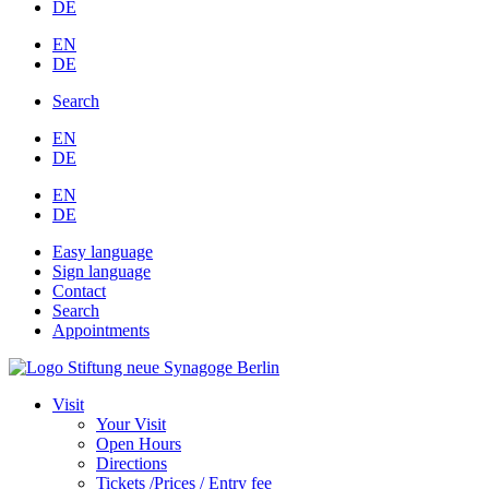
DE
EN
DE
Search
EN
DE
EN
DE
Easy language
Sign language
Contact
Search
Appointments
Visit
Your Visit
Open Hours
Directions
Tickets /Prices / Entry fee