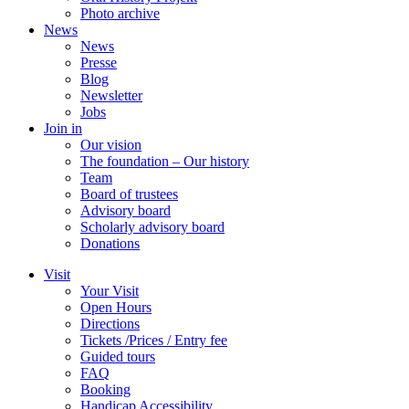
Photo archive
News
News
Presse
Blog
Newsletter
Jobs
Join in
Our vision
The foundation – Our history
Team
Board of trustees
Advisory board
Scholarly advisory board
Donations
Visit
Your Visit
Open Hours
Directions
Tickets /Prices / Entry fee
Guided tours
FAQ
Booking
Handicap Accessibility