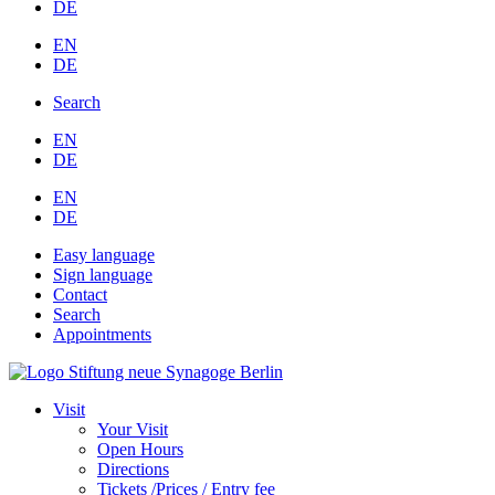
DE
EN
DE
Search
EN
DE
EN
DE
Easy language
Sign language
Contact
Search
Appointments
Visit
Your Visit
Open Hours
Directions
Tickets /Prices / Entry fee