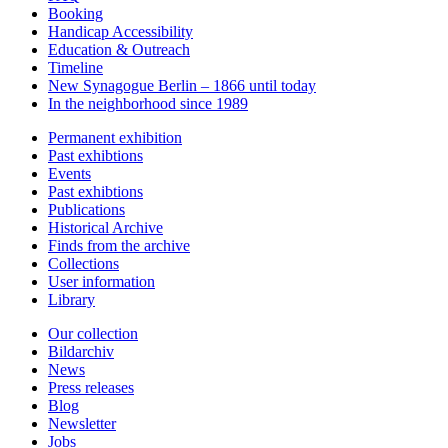
Booking
Handicap Accessibility
Education & Outreach
Timeline
New Synagogue Berlin – 1866 until today
In the neighborhood since 1989
Permanent exhibition
Past exhibtions
Events
Past exhibtions
Publications
Historical Archive
Finds from the archive
Collections
User information
Library
Our collection
Bildarchiv
News
Press releases
Blog
Newsletter
Jobs