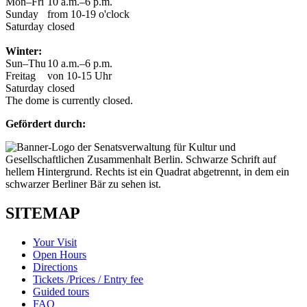
Mon–Fri
10 a.m.–6 p.m.
Sunday
from 10-19 o'clock
Saturday
closed
Winter:
Sun–Thu
10 a.m.–6 p.m.
Freitag
von 10-15 Uhr
Saturday
closed
The dome is currently closed.
Gefördert durch:
SITEMAP
Your Visit
Open Hours
Directions
Tickets /Prices / Entry fee
Guided tours
FAQ