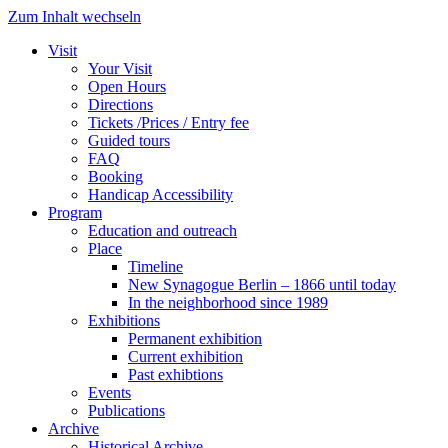
Zum Inhalt wechseln
Visit
Your Visit
Open Hours
Directions
Tickets /Prices / Entry fee
Guided tours
FAQ
Booking
Handicap Accessibility
Program
Education and outreach
Place
Timeline
New Synagogue Berlin – 1866 until today
In the neighborhood since 1989
Exhibitions
Permanent exhibition
Current exhibition
Past exhibtions
Events
Publications
Archive
Historical Archive