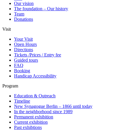
Our vision
The foundation – Our history
Team
Donations
Visit
Your Visit
Open Hours
Directions
Tickets /Prices / Entry fee
Guided tours
FAQ
Booking
Handicap Accessibility
Program
Education & Outreach
Timeline
New Synagogue Berlin – 1866 until today
In the neighborhood since 1989
Permanent exhibition
Current exhibition
Past exhibtions