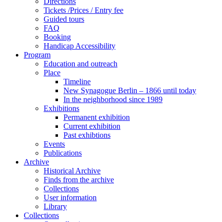
Directions
Tickets /Prices / Entry fee
Guided tours
FAQ
Booking
Handicap Accessibility
Program
Education and outreach
Place
Timeline
New Synagogue Berlin – 1866 until today
In the neighborhood since 1989
Exhibitions
Permanent exhibition
Current exhibition
Past exhibtions
Events
Publications
Archive
Historical Archive
Finds from the archive
Collections
User information
Library
Collections