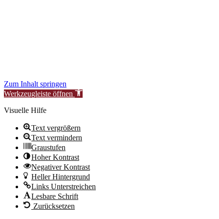
to improve our services for you.
During this time, availability or functionality of certain areas may be
temporarily limited.
We thank you for your understanding.
New Synagogue Berlin Foundation – Centrum Judaicum
Zum Inhalt springen
Werkzeugleiste öffnen
Visuelle Hilfe
Text vergrößern
Text vermindern
Graustufen
Hoher Kontrast
Negativer Kontrast
Heller Hintergrund
Links Unterstreichen
Lesbare Schrift
Zurücksetzen