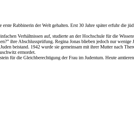
 erste Rabbinerin der Welt gehalten. Erst 30 Jahre später erfuhr die j
 einfachen Verhältnissen auf, studierte an der Hochschule für die Wiss
den?” ihre Abschlussprüfung. Regina Jonas blieben jedoch nur wenige J
uden beistand. 1942 wurde sie gemeinsam mit ihrer Mutter nach Theresie
Auschwitz ermordet.
dstein für die Gleichberechtigung der Frau im Judentum. Heute amtiere