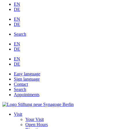
EN
DE
EN
DE
Search
EN
DE
EN
DE
Easy language
Sign language
Contact
Search
Appointments
Visit
Your Visit
Open Hours