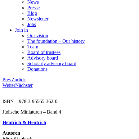
News
Presse
Blog
Newsletter
Jobs
Join in
Our vision
The foundation – Our history
Team
Board of trustees
Advisory board
Scholarly advisory board
Donations
Prev
Zurück
Weiter
Nächster
ISBN – 978-3-95565-362-0
Jüdische Miniaturen – Band 4
Hentrich & Hentrich
Autoren
Elisa Klapheck