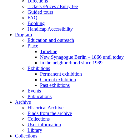
Directions
Tickets /Prices / Entry fee
Guided tours
FAQ
Booking
Handicap Accessibility
Program
Education and outreach
Place
Timeline
New Synagogue Berlin – 1866 until today
In the neighborhood since 1989
Exhibitions
Permanent exhibition
Current exhibition
Past exhibtions
Events
Publications
Archive
Historical Archive
Finds from the archive
Collections
User information
Library
Collections