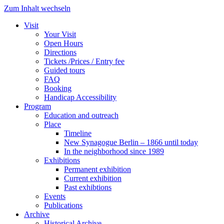
Zum Inhalt wechseln
Visit
Your Visit
Open Hours
Directions
Tickets /Prices / Entry fee
Guided tours
FAQ
Booking
Handicap Accessibility
Program
Education and outreach
Place
Timeline
New Synagogue Berlin – 1866 until today
In the neighborhood since 1989
Exhibitions
Permanent exhibition
Current exhibition
Past exhibtions
Events
Publications
Archive
Historical Archive