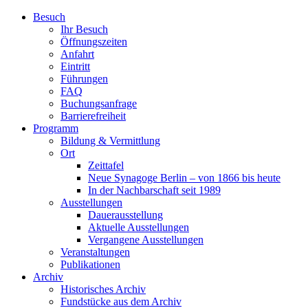
Zum
Besuch
Inhalt
Ihr Besuch
wechseln
Öffnungszeiten
Anfahrt
Eintritt
Führungen
FAQ
Buchungsanfrage
Barrierefreiheit
Programm
Bildung & Vermittlung
Ort
Zeittafel
Neue Synagoge Berlin – von 1866 bis heute
In der Nachbarschaft seit 1989
Ausstellungen
Dauerausstellung
Aktuelle Ausstellungen
Vergangene Ausstellungen
Veranstaltungen
Publikationen
Archiv
Historisches Archiv
Fundstücke aus dem Archiv