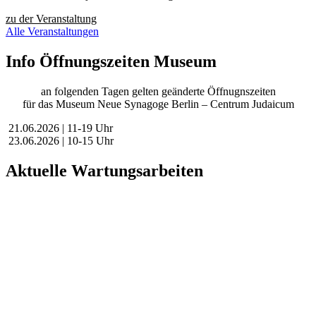
zu der Veranstaltung
Alle Veranstaltungen
Info Öffnungszeiten Museum
an folgenden Tagen gelten geänderte Öffnugnszeiten
für das Museum Neue Synagoge Berlin – Centrum Judaicum
21.06.2026 | 11-19 Uhr
23.06.2026 | 10-15 Uhr
Aktuelle Wartungsarbeiten
Liebe Besucher:innen,
aktuell führen wir geplante Wartungsarbeiten an unserer Website
durch, um unsere Services für Sie zu verbessern.
In dieser Zeit kann es vorübergehend zu eingeschränkter
Verfügbarkeit oder Funktionalität einzelner Bereiche kommen.
Wir danken für Ihr Verständnis.