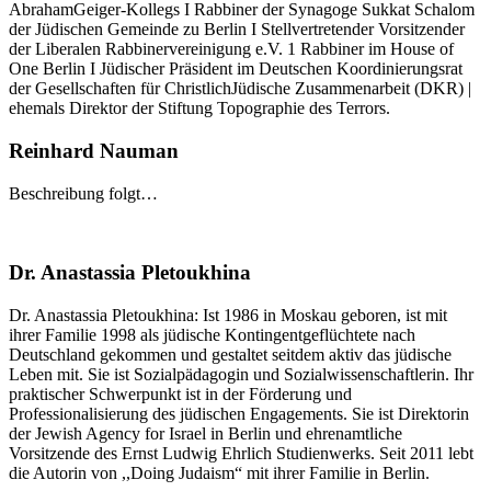
Abraham­Geiger-Kollegs I Rabbiner der Synagoge Sukkat Schalom
der Jüdischen Gemeinde zu Berlin I Stellvertretender Vorsitzender
der Liberalen Rabbinervereinigung e.V. 1 Rabbiner im House of
One Berlin I Jüdischer Präsident im Deutschen Koordinierungsrat
der Gesellschaften für Christlich­Jüdische Zusammenarbeit (DKR) |
ehemals Direktor der Stiftung Topographie des Terrors.
Reinhard Nauman
Beschreibung folgt…
Dr. Anastassia Pletoukhina
Dr. Anastassia Pletoukhina: Ist 1986 in Moskau geboren, ist mit
ihrer Familie 1998 als jüdische Kontingentgeflüchtete nach
Deutschland gekommen und gestaltet seitdem aktiv das jüdische
Leben mit. Sie ist Sozialpädagogin und Sozialwissenschaftlerin. Ihr
praktischer Schwerpunkt ist in der Förderung und
Professionalisierung des jüdischen Engagements. Sie ist Direktorin
der Jewish Agency for Israel in Berlin und ehrenamtliche
Vorsitzende des Ernst Ludwig Ehrlich Studienwerks. Seit 2011 lebt
die Autorin von ,,Doing Judaism“ mit ihrer Familie in Berlin.