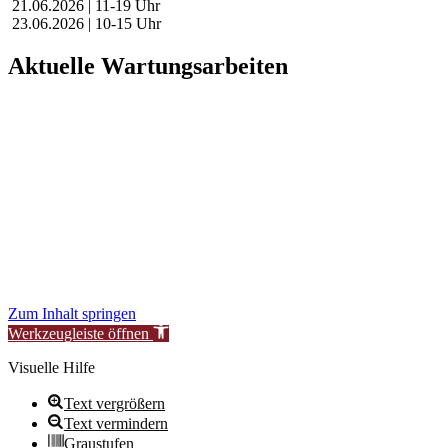
21.06.2026 | 11-19 Uhr
23.06.2026 | 10-15 Uhr
Aktuelle Wartungsarbeiten
Liebe Besucher:innen,
aktuell führen wir geplante Wartungsarbeiten an unserer Website
durch, um unsere Services für Sie zu verbessern.
In dieser Zeit kann es vorübergehend zu eingeschränkter
Verfügbarkeit oder Funktionalität einzelner Bereiche kommen.
Wir danken für Ihr Verständnis.
Stiftung Neue Synagoge Berlin – Centrum Judaicum
Zum Inhalt springen
Werkzeugleiste öffnen
Visuelle Hilfe
Text vergrößern
Text vermindern
Graustufen