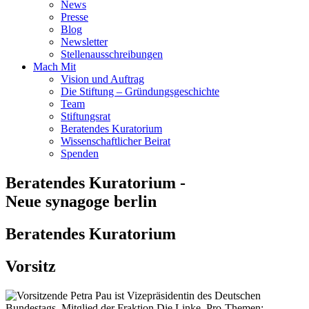
News
Presse
Blog
Newsletter
Stellenausschreibungen
Mach Mit
Vision und Auftrag
Die Stiftung – Gründungsgeschichte
Team
Stiftungsrat
Beratendes Kuratorium
Wissenschaftlicher Beirat
Spenden
Beratendes Kuratorium -
Neue synagoge berlin
Beratendes Kuratorium
Vorsitz