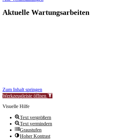
Aktuelle Wartungsarbeiten
Liebe Besucher:innen,
aktuell führen wir geplante Wartungsarbeiten an unserer Website
durch, um unsere Services für Sie zu verbessern.
In dieser Zeit kann es vorübergehend zu eingeschränkter
Verfügbarkeit oder Funktionalität einzelner Bereiche kommen.
Wir danken für Ihr Verständnis.
Stiftung Neue Synagoge Berlin – Centrum Judaicum
Zum Inhalt springen
Werkzeugleiste öffnen
Visuelle Hilfe
Text vergrößern
Text vermindern
Graustufen
Hoher Kontrast