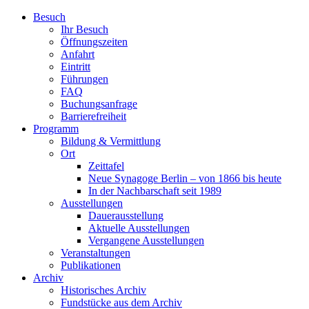
Zum
Besuch
Inhalt
Ihr Besuch
wechseln
Öffnungszeiten
Anfahrt
Eintritt
Führungen
FAQ
Buchungsanfrage
Barrierefreiheit
Programm
Bildung & Vermittlung
Ort
Zeittafel
Neue Synagoge Berlin – von 1866 bis heute
In der Nachbarschaft seit 1989
Ausstellungen
Dauerausstellung
Aktuelle Ausstellungen
Vergangene Ausstellungen
Veranstaltungen
Publikationen
Archiv
Historisches Archiv
Fundstücke aus dem Archiv