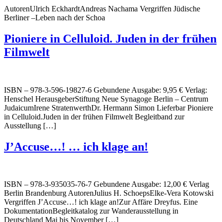
AutorenUlrich EckhardtAndreas Nachama Vergriffen Jüdische
Berliner –Leben nach der Schoa
Pioniere in Celluloid. Juden in der frühen
Filmwelt
ISBN – 978-3-596-19827-6 Gebundene Ausgabe: 9,95 € Verlag:
Henschel HerausgeberStiftung Neue Synagoge Berlin – Centrum
JudaicumIrene StratenwerthDr. Hermann Simon Lieferbar Pioniere
in Celluloid.Juden in der frühen Filmwelt Begleitband zur
Ausstellung […]
J’Accuse…! … ich klage an!
ISBN – 978-3-935035-76-7 Gebundene Ausgabe: 12,00 € Verlag
Berlin Brandenburg AutorenJulius H. SchoepsElke-Vera Kotowski
Vergriffen J’Accuse…! ich klage an!Zur Affäre Dreyfus. Eine
DokumentationBegleitkatalog zur Wanderausstellung in
Deutschland Mai bis November […]