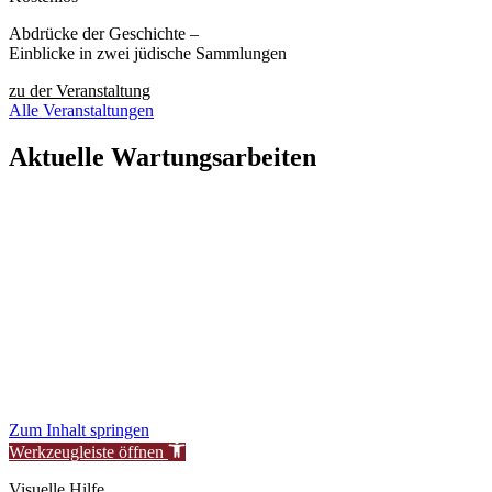
Abdrücke der Geschichte –
Einblicke in zwei jüdische Sammlungen
zu der Veranstaltung
Alle Veranstaltungen
Aktuelle Wartungsarbeiten
Liebe Besucher:innen,
aktuell führen wir geplante Wartungsarbeiten an unserer Website
durch, um unsere Services für Sie zu verbessern.
In dieser Zeit kann es vorübergehend zu eingeschränkter
Verfügbarkeit oder Funktionalität einzelner Bereiche kommen.
Wir danken für Ihr Verständnis.
Stiftung Neue Synagoge Berlin – Centrum Judaicum
Zum Inhalt springen
Werkzeugleiste öffnen
Visuelle Hilfe