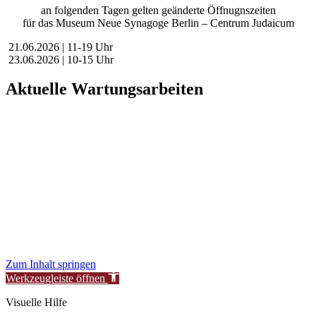
an folgenden Tagen gelten geänderte Öffnugnszeiten
für das Museum Neue Synagoge Berlin – Centrum Judaicum
21.06.2026 | 11-19 Uhr
23.06.2026 | 10-15 Uhr
Aktuelle Wartungsarbeiten
Liebe Besucher:innen,
aktuell führen wir geplante Wartungsarbeiten an unserer Website
durch, um unsere Services für Sie zu verbessern.
In dieser Zeit kann es vorübergehend zu eingeschränkter
Verfügbarkeit oder Funktionalität einzelner Bereiche kommen.
Wir danken für Ihr Verständnis.
Stiftung Neue Synagoge Berlin – Centrum Judaicum
Zum Inhalt springen
Werkzeugleiste öffnen
Visuelle Hilfe