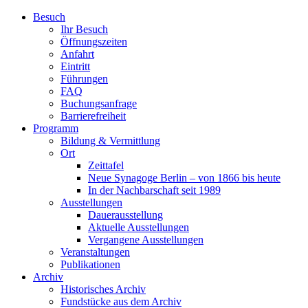
Zum
Besuch
Inhalt
Ihr Besuch
wechseln
Öffnungszeiten
Anfahrt
Eintritt
Führungen
FAQ
Buchungsanfrage
Barrierefreiheit
Programm
Bildung & Vermittlung
Ort
Zeittafel
Neue Synagoge Berlin – von 1866 bis heute
In der Nachbarschaft seit 1989
Ausstellungen
Dauerausstellung
Aktuelle Ausstellungen
Vergangene Ausstellungen
Veranstaltungen
Publikationen
Archiv
Historisches Archiv
Fundstücke aus dem Archiv