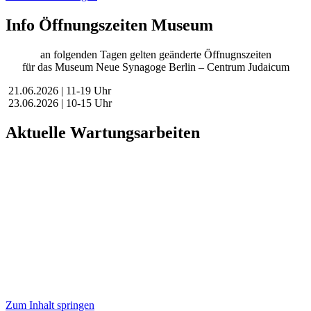
Info Öffnungszeiten Museum
an folgenden Tagen gelten geänderte Öffnugnszeiten
für das Museum Neue Synagoge Berlin – Centrum Judaicum
21.06.2026 | 11-19 Uhr
23.06.2026 | 10-15 Uhr
Aktuelle Wartungsarbeiten
Liebe Besucher:innen,
aktuell führen wir geplante Wartungsarbeiten an unserer Website
durch, um unsere Services für Sie zu verbessern.
In dieser Zeit kann es vorübergehend zu eingeschränkter
Verfügbarkeit oder Funktionalität einzelner Bereiche kommen.
Wir danken für Ihr Verständnis.
Stiftung Neue Synagoge Berlin – Centrum Judaicum
Zum Inhalt springen