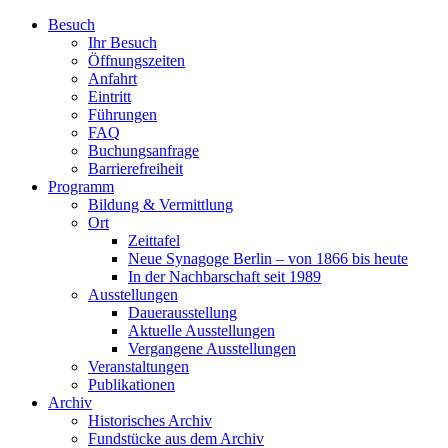
Zum
Besuch
Inhalt
Ihr Besuch
wechseln
Öffnungszeiten
Anfahrt
Eintritt
Führungen
FAQ
Buchungsanfrage
Barrierefreiheit
Programm
Bildung & Vermittlung
Ort
Zeittafel
Neue Synagoge Berlin – von 1866 bis heute
In der Nachbarschaft seit 1989
Ausstellungen
Dauerausstellung
Aktuelle Ausstellungen
Vergangene Ausstellungen
Veranstaltungen
Publikationen
Archiv
Historisches Archiv
Fundstücke aus dem Archiv