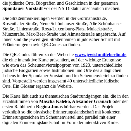
die jüdische Orte, Biografien und Geschichten in der gesamten
Spandauer Vorstadt
vor der NS-Diktatur anschaulich machen.
Die Straßenmarkierungen werden in der Gormannstraße,
Rosenthaler Straße, Neue Schönhauser Straße, Alte Schönhauser
Straße, Linienstraße, Rosa-Luxemburg-Platz, Mulackstraße,
Münzstraße, Max-Beer-Straße und Almstadtstraße angebracht. Auf
ihnen sind die jeweiligen Straßennamen in jiddischer Schrift mit
Erläuterungen sowie QR-Codes zu finden.
Die QR-Codes führen zu der Webseite
www.jewishmitteberlin.de
,
die eine interaktive Karte präsentiert, auf der wichtige Ereignisse
wie etwa das Scheunenviertelpogrom von 1923, unterschiedliche
jüdische Biografien sowie Institutionen und Orte des alltäglichen
Lebens in der Spandauer Vorstadt und im Scheunenviertel zu finden
sind. Vorgestellt werden insgesamt 40 unterschiedliche jüdische
Orte. Ein Glossar ergänzt die Website.
Die Karte lädt auch zu thematischen Stadtrundgängen ein, die in den
Erzählstimmen von
Mascha Kaléko, Alexander Granach
oder der
ersten Rabbinerin
Regina Jonas
hörbar werden. Das Projekt
verknüpft so die physische Erinnerungslandschaft mit konkreten
Erinnerungszeichen im Scheunenviertel und parallel mit einer
digitalen Erinnerungslandschaft in Form der interaktiven Karte.