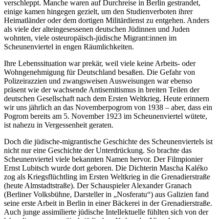
verschleppt. Manche waren auf Durchreise in Berlin gestrandet,
einige kamen hingegen gezielt, um den Studienverboten ihrer
Heimatländer oder dem dortigen Militärdienst zu entgehen. Anders
als viele der alteingesessenen deutschen Jüdinnen und Juden
wohnten, viele osteuropäisch-jüdische Migrant:innen im
Scheunenviertel in engen Räumlichkeiten.
Ihre Lebenssituation war prekär, weil viele keine Arbeits- oder
Wohngenehmigung für Deutschland besaßen. Die Gefahr von
Polizeirazzien und zwangsweisen Ausweisungen war ebenso
präsent wie der wachsende Antisemitismus in breiten Teilen der
deutschen Gesellschaft nach dem Ersten Weltkrieg. Heute erinnern
wir uns jährlich an das Novemberpogrom von 1938 – aber, dass ein
Pogrom bereits am 5. November 1923 im Scheunenviertel wütete,
ist nahezu in Vergessenheit geraten.
Doch die jüdische-migrantische Geschichte des Scheunenviertels ist
nicht nur eine Geschichte der Unterdrückung. So brachte das
Scheunenviertel viele bekannten Namen hervor. Der Filmpionier
Ernst Lubitsch wurde dort geboren. Die Dichterin Mascha Kaléko
zog als Kriegsflüchtling im Ersten Weltkrieg in die Grenadierstraße
(heute Almstadtstraße). Der Schauspieler Alexander Granach
(Berliner Volksbühne, Darsteller in „Nosferatu“) aus Galizien fand
seine erste Arbeit in Berlin in einer Bäckerei in der Grenadierstraße.
Auch junge assimilierte jüdische Intellektuelle fühlten sich von der