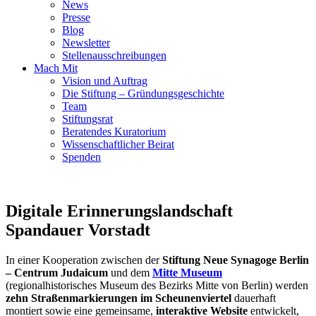
News
Presse
Blog
Newsletter
Stellenausschreibungen
Mach Mit
Vision und Auftrag
Die Stiftung – Gründungsgeschichte
Team
Stiftungsrat
Beratendes Kuratorium
Wissenschaftlicher Beirat
Spenden
Digitale Erinnerungslandschaft
Spandauer Vorstadt
In einer Kooperation zwischen der
Stiftung Neue Synagoge Berlin
– Centrum Judaicum
und dem
Mitte Museum
(regionalhistorisches Museum des Bezirks Mitte von Berlin) werden
zehn Straßenmarkierungen im Scheunenviertel
dauerhaft
montiert sowie eine gemeinsame,
interaktive Website
entwickelt,