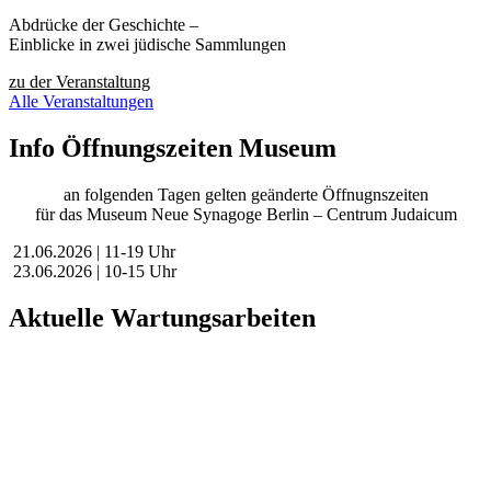
Abdrücke der Geschichte –
Einblicke in zwei jüdische Sammlungen
zu der Veranstaltung
Alle Veranstaltungen
Info Öffnungszeiten Museum
an folgenden Tagen gelten geänderte Öffnugnszeiten
für das Museum Neue Synagoge Berlin – Centrum Judaicum
21.06.2026 | 11-19 Uhr
23.06.2026 | 10-15 Uhr
Aktuelle Wartungsarbeiten
Liebe Besucher:innen,
aktuell führen wir geplante Wartungsarbeiten an unserer Website
durch, um unsere Services für Sie zu verbessern.
In dieser Zeit kann es vorübergehend zu eingeschränkter
Verfügbarkeit oder Funktionalität einzelner Bereiche kommen.