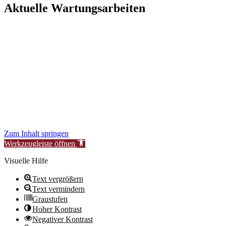
Aktuelle Wartungsarbeiten
Liebe Besucher:innen,
aktuell führen wir geplante Wartungsarbeiten an unserer Website
durch, um unsere Services für Sie zu verbessern.
In dieser Zeit kann es vorübergehend zu eingeschränkter
Verfügbarkeit oder Funktionalität einzelner Bereiche kommen.
Wir danken für Ihr Verständnis.
Stiftung Neue Synagoge Berlin – Centrum Judaicum
Zum Inhalt springen
Werkzeugleiste öffnen
Visuelle Hilfe
Text vergrößern
Text vermindern
Graustufen
Hoher Kontrast
Negativer Kontrast