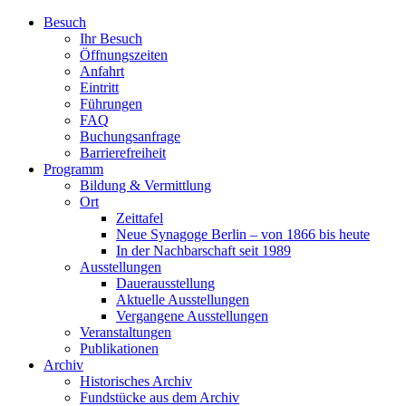
Zum
Besuch
Inhalt
Ihr Besuch
wechseln
Öffnungszeiten
Anfahrt
Eintritt
Führungen
FAQ
Buchungsanfrage
Barrierefreiheit
Programm
Bildung & Vermittlung
Ort
Zeittafel
Neue Synagoge Berlin – von 1866 bis heute
In der Nachbarschaft seit 1989
Ausstellungen
Dauerausstellung
Aktuelle Ausstellungen
Vergangene Ausstellungen
Veranstaltungen
Publikationen
Archiv
Historisches Archiv
Fundstücke aus dem Archiv