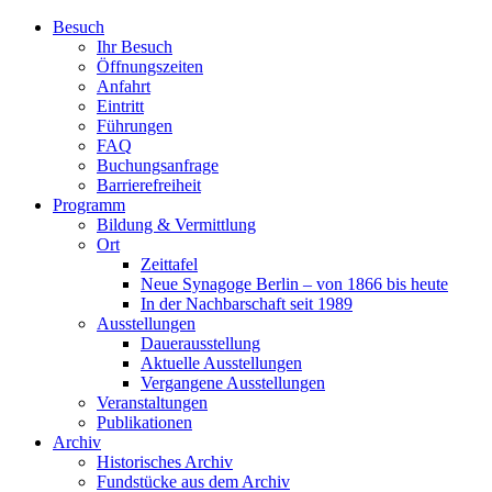
Zum
Besuch
Inhalt
Ihr Besuch
wechseln
Öffnungszeiten
Anfahrt
Eintritt
Führungen
FAQ
Buchungsanfrage
Barrierefreiheit
Programm
Bildung & Vermittlung
Ort
Zeittafel
Neue Synagoge Berlin – von 1866 bis heute
In der Nachbarschaft seit 1989
Ausstellungen
Dauerausstellung
Aktuelle Ausstellungen
Vergangene Ausstellungen
Veranstaltungen
Publikationen
Archiv
Historisches Archiv
Fundstücke aus dem Archiv