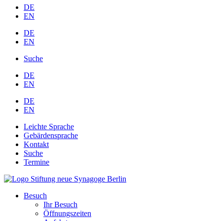
DE
EN
DE
EN
Suche
DE
EN
DE
EN
Leichte Sprache
Gebärdensprache
Kontakt
Suche
Termine
Besuch
Ihr Besuch
Öffnungszeiten