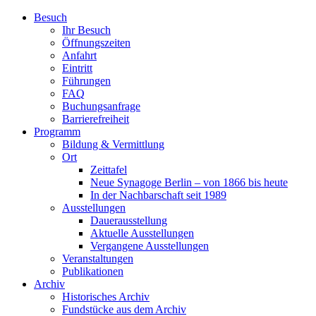
Zum
Besuch
Inhalt
Ihr Besuch
wechseln
Öffnungszeiten
Anfahrt
Eintritt
Führungen
FAQ
Buchungsanfrage
Barrierefreiheit
Programm
Bildung & Vermittlung
Ort
Zeittafel
Neue Synagoge Berlin – von 1866 bis heute
In der Nachbarschaft seit 1989
Ausstellungen
Dauerausstellung
Aktuelle Ausstellungen
Vergangene Ausstellungen
Veranstaltungen
Publikationen
Archiv
Historisches Archiv
Fundstücke aus dem Archiv