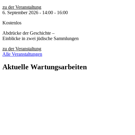
zu der Veranstaltung
6. September 2026
-
14:00
-
16:00
Kostenlos
Abdrücke der Geschichte –
Einblicke in zwei jüdische Sammlungen
zu der Veranstaltung
Alle Veranstaltungen
Aktuelle Wartungsarbeiten
Liebe Besucher:innen,
aktuell führen wir geplante Wartungsarbeiten an unserer Website
durch, um unsere Services für Sie zu verbessern.
In dieser Zeit kann es vorübergehend zu eingeschränkter
Verfügbarkeit oder Funktionalität einzelner Bereiche kommen.
Wir danken für Ihr Verständnis.
Stiftung Neue Synagoge Berlin – Centrum Judaicum