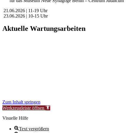
für das Museum Neue Synagoge Berlin – Centrum Judaicum
21.06.2026 | 11-19 Uhr
23.06.2026 | 10-15 Uhr
Aktuelle Wartungsarbeiten
Liebe Besucher:innen,
aktuell führen wir geplante Wartungsarbeiten an unserer Website
durch, um unsere Services für Sie zu verbessern.
In dieser Zeit kann es vorübergehend zu eingeschränkter
Verfügbarkeit oder Funktionalität einzelner Bereiche kommen.
Wir danken für Ihr Verständnis.
Stiftung Neue Synagoge Berlin – Centrum Judaicum
Zum Inhalt springen
Werkzeugleiste öffnen
Visuelle Hilfe
Text vergrößern