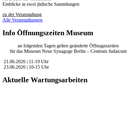
Einblicke in zwei jüdische Sammlungen
zu der Veranstaltung
Alle Veranstaltungen
Info Öffnungszeiten Museum
an folgenden Tagen gelten geänderte Öffnugnszeiten
für das Museum Neue Synagoge Berlin – Centrum Judaicum
21.06.2026 | 11-19 Uhr
23.06.2026 | 10-15 Uhr
Aktuelle Wartungsarbeiten
Liebe Besucher:innen,
aktuell führen wir geplante Wartungsarbeiten an unserer Website
durch, um unsere Services für Sie zu verbessern.
In dieser Zeit kann es vorübergehend zu eingeschränkter
Verfügbarkeit oder Funktionalität einzelner Bereiche kommen.
Wir danken für Ihr Verständnis.