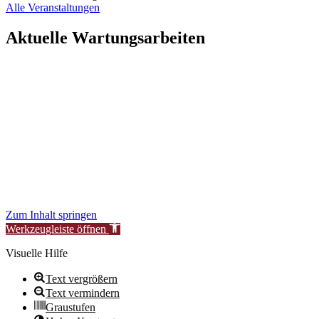
Alle Veranstaltungen
Aktuelle Wartungsarbeiten
Liebe Besucher:innen,
aktuell führen wir geplante Wartungsarbeiten an unserer Website
durch, um unsere Services für Sie zu verbessern.
In dieser Zeit kann es vorübergehend zu eingeschränkter
Verfügbarkeit oder Funktionalität einzelner Bereiche kommen.
Wir danken für Ihr Verständnis.
Stiftung Neue Synagoge Berlin – Centrum Judaicum
Zum Inhalt springen
Werkzeugleiste öffnen
Visuelle Hilfe
Text vergrößern
Text vermindern
Graustufen