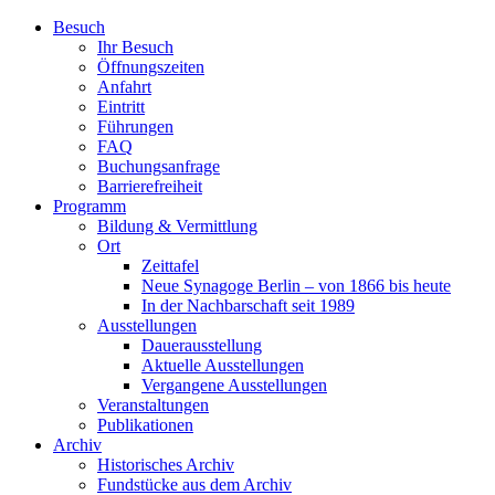
Zum
Besuch
Inhalt
Ihr Besuch
wechseln
Öffnungszeiten
Anfahrt
Eintritt
Führungen
FAQ
Buchungsanfrage
Barrierefreiheit
Programm
Bildung & Vermittlung
Ort
Zeittafel
Neue Synagoge Berlin – von 1866 bis heute
In der Nachbarschaft seit 1989
Ausstellungen
Dauerausstellung
Aktuelle Ausstellungen
Vergangene Ausstellungen
Veranstaltungen
Publikationen
Archiv
Historisches Archiv
Fundstücke aus dem Archiv