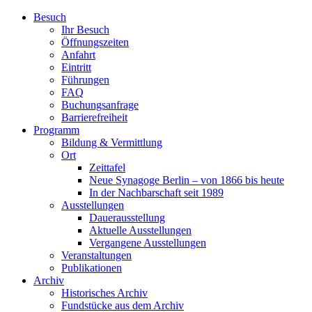
Zum
Besuch
Inhalt
Ihr Besuch
wechseln
Öffnungszeiten
Anfahrt
Eintritt
Führungen
FAQ
Buchungsanfrage
Barrierefreiheit
Programm
Bildung & Vermittlung
Ort
Zeittafel
Neue Synagoge Berlin – von 1866 bis heute
In der Nachbarschaft seit 1989
Ausstellungen
Dauerausstellung
Aktuelle Ausstellungen
Vergangene Ausstellungen
Veranstaltungen
Publikationen
Archiv
Historisches Archiv
Fundstücke aus dem Archiv