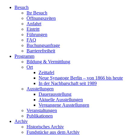
Zum
Besuch
Inhalt
Ihr Besuch
wechseln
Öffnungszeiten
Anfahrt
Eintritt
Führungen
FAQ
Buchungsanfrage
Barrierefreiheit
Programm
Bildung & Vermittlung
Ort
Zeittafel
Neue Synagoge Berlin – von 1866 bis heute
In der Nachbarschaft seit 1989
Ausstellungen
Dauerausstellung
Aktuelle Ausstellungen
Vergangene Ausstellungen
Veranstaltungen
Publikationen
Archiv
Historisches Archiv
Fundstücke aus dem Archiv