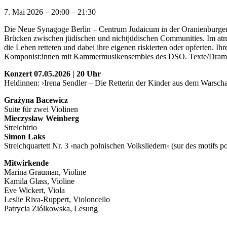
7. Mai 2026
–
20:00
–
21:30
Die Neue Synagoge Berlin – Centrum Judaicum in der Oranienburger St
Brücken zwischen jüdischen und nichtjüdischen Communities. Im atm
die Leben retteten und dabei ihre eigenen riskierten oder opferten. I
Komponist:innen mit Kammermusikensembles des DSO. Texte/Dramat
Konzert 07.05.2026 | 20 Uhr
Heldinnen: ›Irena Sendler – Die Retterin der Kinder aus dem Warsch
Grażyna Bacewicz
Suite für zwei Violinen
Mieczysław Weinberg
Streichtrio
Simon Laks
Streichquartett Nr. 3 ›nach polnischen Volksliedern‹ (sur des motifs p
Mitwirkende
Marina Grauman, Violine
Kamila Glass, Violine
Eve Wickert, Viola
Leslie Riva-Ruppert, Violoncello
Patrycia Ziólkowska, Lesung