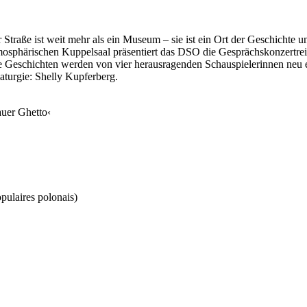
raße ist weit mehr als ein Museum – sie ist ein Ort der Geschichte u
osphärischen Kuppelsaal präsentiert das DSO die Gesprächskonzertrei
hre Geschichten werden von vier herausragenden Schauspielerinnen neu e
urgie: Shelly Kupferberg.
auer Ghetto‹
opulaires polonais)