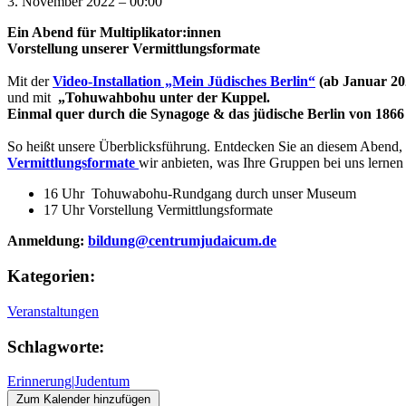
3. November 2022
–
00:00
Ein Abend für Multiplikator:innen
Vorstellung unserer Vermittlungsformate
Mit der
Video-Installation „Mein Jüdisches Berlin“
(ab Januar 20
und mit
„Tohuwahbohu unter der Kuppel.
Einmal quer durch die Synagoge & das jüdische Berlin von 1866 
So heißt unsere Überblicksführung. Entdecken Sie an diesem Abend,
Vermittlungsformate
wir anbieten, was Ihre Gruppen bei uns lerne
16 Uhr Tohuwabohu-Rundgang durch unser Museum
17 Uhr Vorstellung Vermittlungsformate
Anmeldung:
bildung@centrumjudaicum.de
Kategorien:
Veranstaltungen
Schlagworte:
Erinnerung|Judentum
Zum Kalender hinzufügen