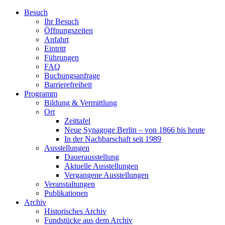
Zum
Besuch
Inhalt
Ihr Besuch
wechseln
Öffnungszeiten
Anfahrt
Eintritt
Führungen
FAQ
Buchungsanfrage
Barrierefreiheit
Programm
Bildung & Vermittlung
Ort
Zeittafel
Neue Synagoge Berlin – von 1866 bis heute
In der Nachbarschaft seit 1989
Ausstellungen
Dauerausstellung
Aktuelle Ausstellungen
Vergangene Ausstellungen
Veranstaltungen
Publikationen
Archiv
Historisches Archiv
Fundstücke aus dem Archiv