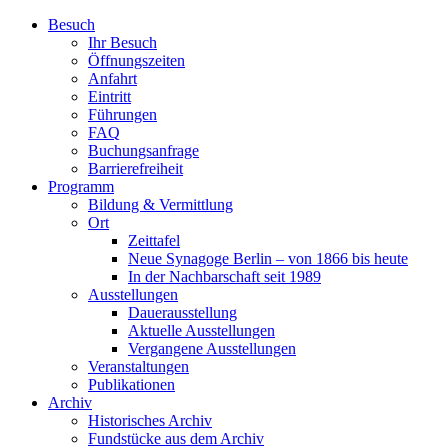
Zum
Besuch
Inhalt
Ihr Besuch
wechseln
Öffnungszeiten
Anfahrt
Eintritt
Führungen
FAQ
Buchungsanfrage
Barrierefreiheit
Programm
Bildung & Vermittlung
Ort
Zeittafel
Neue Synagoge Berlin – von 1866 bis heute
In der Nachbarschaft seit 1989
Ausstellungen
Dauerausstellung
Aktuelle Ausstellungen
Vergangene Ausstellungen
Veranstaltungen
Publikationen
Archiv
Historisches Archiv
Fundstücke aus dem Archiv