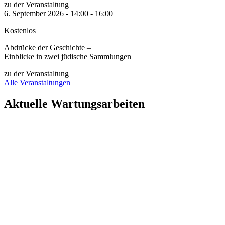
zu der Veranstaltung
6. September 2026
-
14:00
-
16:00
Kostenlos
Abdrücke der Geschichte –
Einblicke in zwei jüdische Sammlungen
zu der Veranstaltung
Alle Veranstaltungen
Aktuelle Wartungsarbeiten
Liebe Besucher:innen,
aktuell führen wir geplante Wartungsarbeiten an unserer Website
durch, um unsere Services für Sie zu verbessern.
In dieser Zeit kann es vorübergehend zu eingeschränkter
Verfügbarkeit oder Funktionalität einzelner Bereiche kommen.
Wir danken für Ihr Verständnis.
Stiftung Neue Synagoge Berlin – Centrum Judaicum